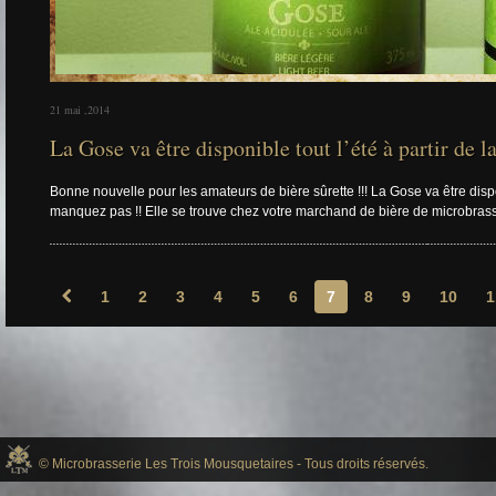
21 mai ,2014
La Gose va être disponible tout l’été à partir de l
Bonne nouvelle pour les amateurs de bière sûrette !!! La Gose va être disponi
manquez pas !! Elle se trouve chez votre marchand de bière de microbrass
1
2
3
4
5
6
7
8
9
10
1

© Microbrasserie Les Trois Mousquetaires - Tous droits réservés.