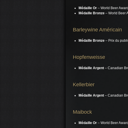
Médaille Or
– World Beer Award 
Médaille
Bronze
– World Beer A
Barleywine Américain
Médaille
Bronze
– Prix du publ
Hopfenweisse
Médaille
Argent
– Canadian Br
Kellerbier
Médaille
Argent
– Canadian Br
Maibock
Médaille
Or
– World Beer Award