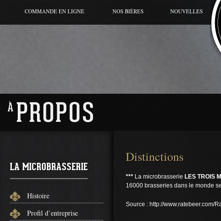
COMMANDE EN LIGNE
NOS BIÈRES
NOUVELLES
BIÈRE DU MOMENT
CANETTE
GRANDE CUVÉE
HORS SÉRIES
GAMME RÉGULIÈRE
Distinctions
LA MICROBRASSERIE
***
La microbrasserie
LES TROIS 
16000 brasseries dans le monde se
Histoire
Source : http://www.ratebeer.com/
Profil d’entreprise