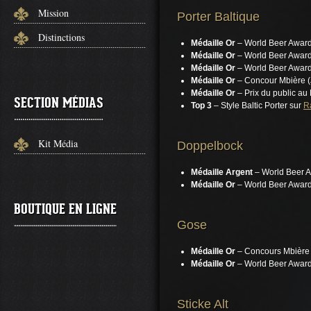
Mission
Porter Baltique
Distinctions
Médaille
Or
– World Beer Award 
Médaille
Or
– World Beer Award 
Médaille
Or
– World Beer Award
Médaille
Or
– Concour Mbière (J
Médaille
Or
– Prix du public au
SECTION MÉDIAS
Top 3
– Style Baltic Porter sur
R
Kit Média
Doppelbock
Médaille
Argent
– World Beer 
Médaille
Or
– World Beer Award
BOUTIQUE EN LIGNE
Gose
Médaille Or
– Concours Mbière 
Médaille
Or
– World Beer Award
Sticke Alt