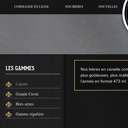
COMMANDE EN LIGNE
NOS BIÈRES
NOUVELLES
BIÈRE DU MOMENT
CANETTE
GRANDE CUVÉE
HORS SÉRIES
GAMME RÉGULIÈRE
LES GAMMES
Nos bières en canette com
plus goûteuses, plus malt
l’année en format 473 ml.
Canette
Grande Cuvée
Hors séries
Gamme régulière