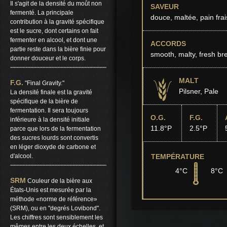
Il s'agit de la densité du moût non
SAVEUR
fermenté. La principale
douce, maltée, pain frai
contribution à la gravité spécifique
est le sucre, dont certains on fait
fermenter en alcool, et dont une
ACCORDS
partie reste dans la bière finie pour
smooth, malty, fresh br
donner douceur et le corps.
MALT
F.G.
"Final Gravity."
Pilsner, Pale
La densité finale est la gravité
spécifique de la bière de
fermentation. Il sera toujours
O.G.
F.G.
inférieure à la densité initiale
11.8°P
2.5°P
parce que lors de la fermentation
des sucres lourds sont convertis
en léger dioxyde de carbone et
d'alcool.
TEMPÉRATURE
4°C
8°C
SRM
Couleur de la bière aux
États-Unis est mesurée par la
méthode «norme de référence»
(SRM), ou en "degrés Lovibond".
Les chiffres sont sensiblement les
mêmes entre les deux échelles, et