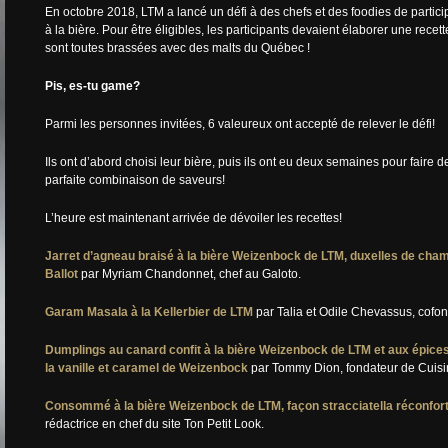
En octobre 2018, LTM a lancé un défi à des chefs et des foodies de partic
à la bière. Pour être éligibles, les participants devaient élaborer une recet
sont toutes brassées avec des malts du Québec !
Pis, es-tu game?
Parmi les personnes invitées, 6 valeureux ont accepté de relever le défi!
Ils ont d’abord choisi leur bière, puis ils ont eu deux semaines pour faire d
parfaite combinaison de saveurs!
L’heure est maintenant arrivée de dévoiler les recettes!
Jarret d’agneau braisé à la bière Weizenbock de LTM, duxelles de cha
Ballot
par Myriam Chandonnet, chef au Galoto.
Garam Masala à la Kellerbier de LTM
par Talia et Odile Chevassus, cofond
Dumplings au canard confit à la bière Weizenbock de LTM et aux épices, 
la vanille et caramel de Weizenbock
par Tommy Dion, fondateur de Cuis
Consommé à la bière Weizenbock de LTM, façon
stracciatella
réconfor
rédactrice en chef du site Ton Petit Look.