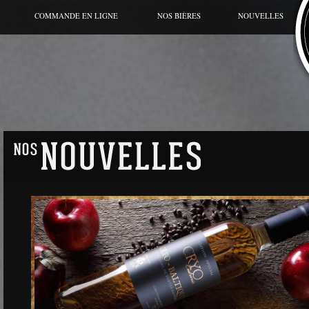
COMMANDE EN LIGNE
NOS BIÈRES
NOUVELLES
BIÈRE DU MOMENT
CANETTE
GRANDE CUVÉE
HORS SÉRIES
GAMME RÉGULIÈRE